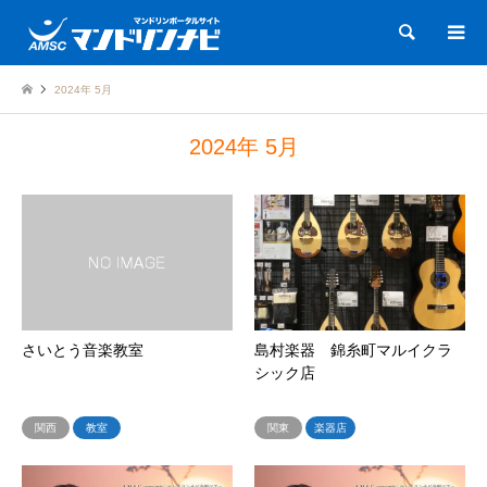
検索
2024年 5月
2024年 5月
さいとう音楽教室
島村楽器 錦糸町マルイクラ
シック店
関西
教室
関東
楽器店