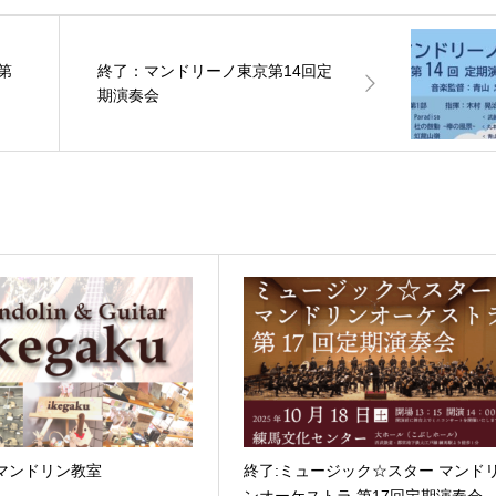
第
終了：マンドリーノ東京第14回定
期演奏会
マンドリン教室
終了:ミュージック☆スター マンド
ンオーケストラ 第17回定期演奏会