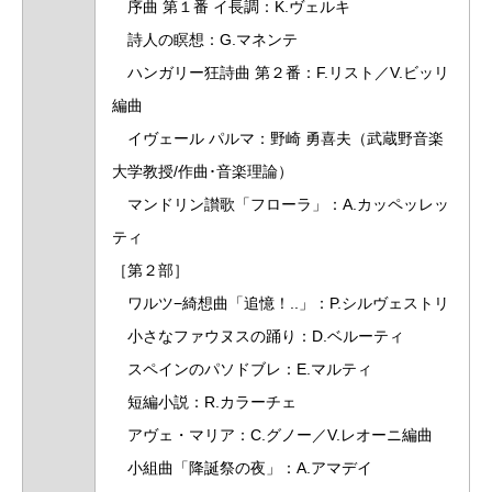
序曲 第１番 イ長調：K.ヴェルキ
詩人の瞑想：G.マネンテ
ハンガリー狂詩曲 第２番：F.リスト／V.ビッリ
編曲
イヴェール パルマ：野崎 勇喜夫（武蔵野音楽
大学教授/作曲･音楽理論）
マンドリン讃歌「フローラ」：A.カッペッレッ
ティ
［第２部］
ワルツ−綺想曲「追憶！..」：P.シルヴェストリ
小さなファウヌスの踊り：D.ベルーティ
スペインのパソドブレ：E.マルティ
短編小説：R.カラーチェ
アヴェ・マリア：C.グノー／V.レオーニ編曲
小組曲「降誕祭の夜」：A.アマデイ