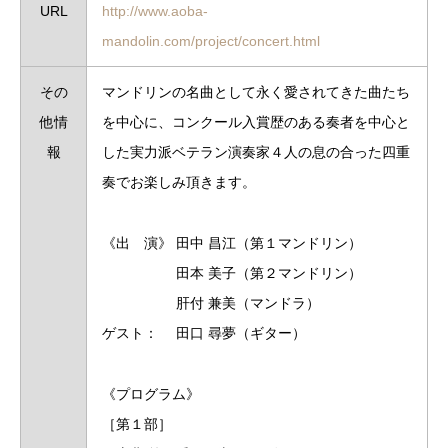
URL
http://www.aoba-
mandolin.com/project/concert.html
その
マンドリンの名曲として永く愛されてきた曲たち
他情
を中心に、コンク
ール入賞歴のある奏者を中心と
報
した実力派ベテラン演奏家４人の息
の合った四重
奏でお楽しみ頂きます。
《出 演》 田中 昌江（第１マンドリン）
田本 美子（第２マンドリン）
肝付 兼美（マンドラ）
ゲスト： 田口 尋夢（ギター）
《プログラム》
［第１部］