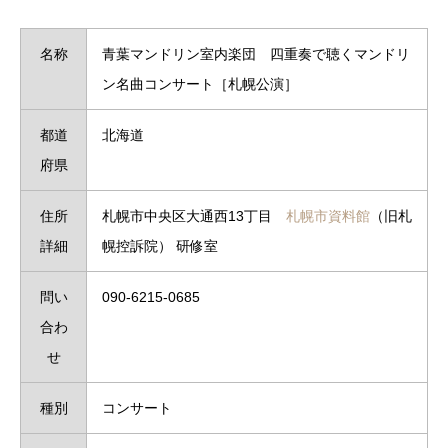
名称
青葉マンドリン室内楽団 四重奏で聴くマンドリ
ン名曲コンサート［札幌公演］
都道
北海道
府県
住所
札幌市中央区大通西13丁目
札幌市資料館
（旧札
詳細
幌控訴院） 研修室
問い
090-6215-0685
合わ
せ
種別
コンサート