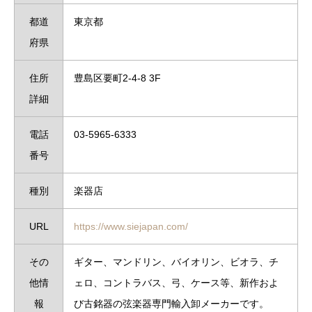
都道
東京都
府県
住所
豊島区要町2-4-8 3F
詳細
電話
03-5965-6333
番号
種別
楽器店
URL
https://www.siejapan.com/
その
ギター、マンドリン、バイオリン、ビオラ、チ
他情
ェロ、
コントラバス、弓、ケース等、
新作およ
報
び古銘器の弦楽器専門輸入卸メーカーです。